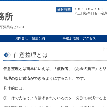
１０：００～１８:３
受付時間
※土日祝祭日も不定
務所
 太平洋桑名ビル６F
お問合せ・相談予約
事務所概要・アクセス
ト
任意整理とは
任意整理とは簡単にいえば、「債権者」（お金の貸主）と話
無理のない
返済ができるようにすること、です。
具体的には、
①一括で支払うよう請求されているのを、分割で弁済するよ