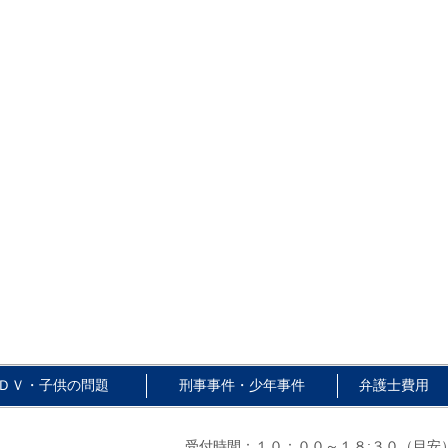
ＤＶ・子供の問題
刑事事件・少年事件
弁護士費用
受付時間：１０：００～１８:３０（目安