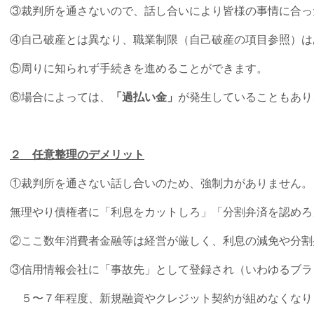
③裁判所を通さないので、話し合いにより皆様の事情に合っ
④自己破産とは異なり、職業制限（自己破産の項目参照）は
⑤周りに知られず手続きを進めることができます。
⑥場合によっては、
「過払い金」
が発生していることもあり
２ 任意整理のデメリット
①裁判所を通さない話し合いのため、強制力がありません。
無理やり債権者に「利息をカットしろ」「分割弁済を認めろ
②ここ数年消費者金融等は経営が厳しく、利息の減免や分割
③信用情報会社に「事故先」として登録され（いわゆるブラ
５〜７年程度、新規融資やクレジット契約が組めなくなり